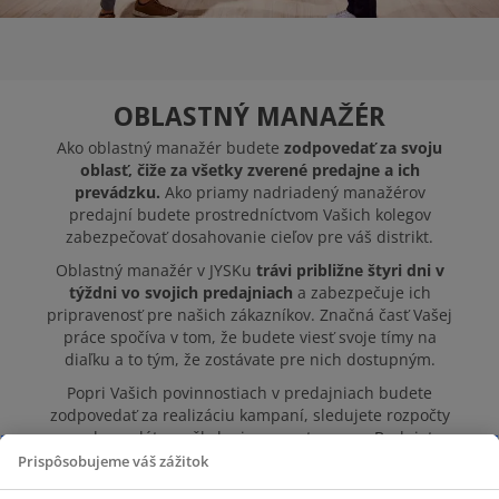
VOĽNÉ MIESTA
OBLASTNÝ MANAŽÉR
Ako oblastný manažér budete
zodpovedať za svoju
oblasť, čiže za všetky zverené predajne a ich
prevádzku.
Ako priamy nadriadený manažérov
predajní budete prostredníctvom Vašich kolegov
zabezpečovať dosahovanie cieľov pre váš distrikt.
Oblastný manažér v JYSKu
trávi približne štyri dni v
týždni vo svojich predajniach
a zabezpečuje ich
pripravenosť pre našich zákazníkov. Značná časť Vašej
práce spočíva v tom, že budete viesť svoje tímy na
diaľku a to tým, že zostávate pre nich dostupným.
Popri Vašich povinnostiach v predajniach budete
zodpovedať za realizáciu kampaní, sledujete rozpočty
a zodpovedáte za školenia zamestnancov. Budujete
silnú lavičku náhradníkov a talentov vo vašom
Prispôsobujeme váš zážitok
distrikte. Vždy sa snažíme mať najlepšie a najsilnejšie