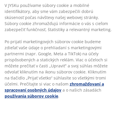
tímy v predajniach - a preto ste ako oblastný manažér
V JYSKu používame súbory cookie a mobilné
zodpovedný za motiváciu, rozvoj a zapojenie
identifikátory, aby sme vám zabezpečili dobrú
všetkých zverených zamestnancov.
skúsenosť počas návštevy našej webovej stránky.
Súbory cookie zhromažďujú informácie o vás s cieľom
zabezpečiť funkčnosť, štatistiky a relevantný marketing.
Po prijatí marketingových súborov cookie budeme
zdieľať vaše údaje o prehliadaní s marketingovými
ČO O JYSKU HOVORÍ NAŠA
partnermi (napr. Google, Meta a TikTok) na účely
OBLASTNÁ MANAŽÉRKA
prispôsobených a statických reklám. Viac o účeloch si
môžete prečítať v časti „Upraviť“ a svoj súhlas môžete
„Moja práca je mimoriadne flexibilná, som
odvolať kliknutím na ikonu súborov cookie. Kliknutím
neustále v pohybe. Tiež je veľmi rôznorodá a aj po
na tlačidlo „Prijať všetko“ súhlasíte so všetkými tromi
rokoch v JYSKu mi ešte pripraví nejedno
účelmi. Prečítajte si viac o našom
zhromažďovaní a
prekvapenie. Bavia ma „moji“ ľudia – kolegovia na
spracovaní osobných údajov
a o našich zásadách
predajniach. Teší ma, keď vidím ako sa
používania súborov cookie
.
profesionálne rozvíjajú. Baví ma ten moment, keď
sa slabšia predajňa zmobilizuje a dokáže podávať
výborné výkony. Rada súťažím a vyhrávam.“
Eva, oblastná manažérka